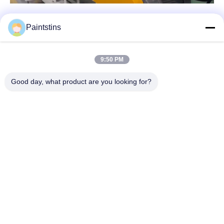
Paintstins
9:50 PM
Good day, what product are you looking for?
Truyền thông xã hội
Liên lạc nhanh
điện thoại
00-86-13711606141