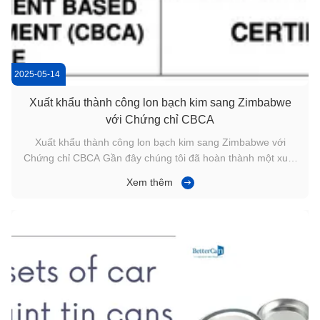
2025-05-14
Xuất khẩu thành công lon bạch kim sang Zimbabwe
với Chứng chỉ CBCA
Xuất khẩu thành công lon bạch kim sang Zimbabwe với
Chứng chỉ CBCA Gần đây chúng tôi đã hoàn thành một xuất
khẩu thành cônghộp thiếccho một khách hàng
Xem thêm
trongZimbabwe, tuân thủ đầy đủ các quy định của quốc
giaCBCA (Đánh giá sự phù hợp dựa trên lô hàng)Chứng chỉ
CBCA là bắt buộc đối với hàng hóa nhập ...