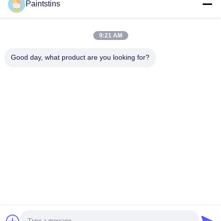
Truyền thông xã hội
Paintstins
9:21 AM
Liên lạc nhanh
Good day, what product are you looking for?
điện thoại
00-86-13711606141
Email
gembettercan@gmail.com
Địa chỉ
Phố Huacheng, quận Huadu, thành phố Quảng Châu, tỉnh
Quảng Đông, Trung Quốc.
Chính sách bảo mật
|
Sơ đồ trang web
Trung Quốc chất lượng tốt hộp sơn rỗng Nhà cung cấp. Bản
quyền © 2023-2026 Guangzhou BetterCan Industry and Trade