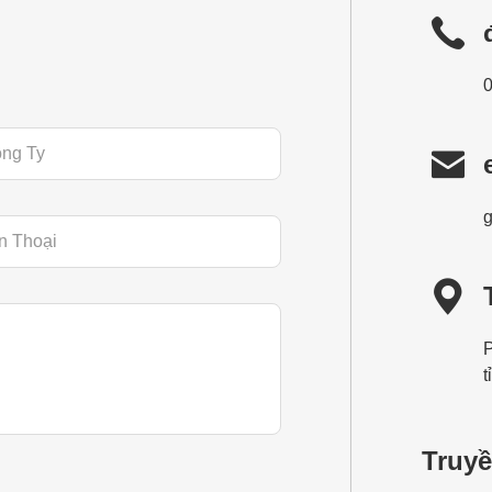


t
Truyề