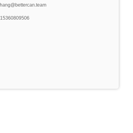
zhang@bettercan.team
 15360809506