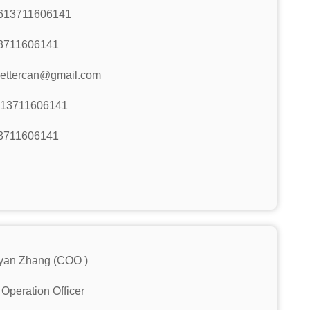
613711606141
3711606141
ettercan@gmail.com
 13711606141
3711606141
yan Zhang (COO )
 Operation Officer