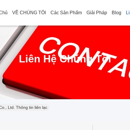
 Chủ
VỀ CHÚNG TÔI
Các Sản Phẩm
Giải Pháp
Blog
L
Liên Hệ Chúng Tôi
, Ltd. Thông tin liên lạc