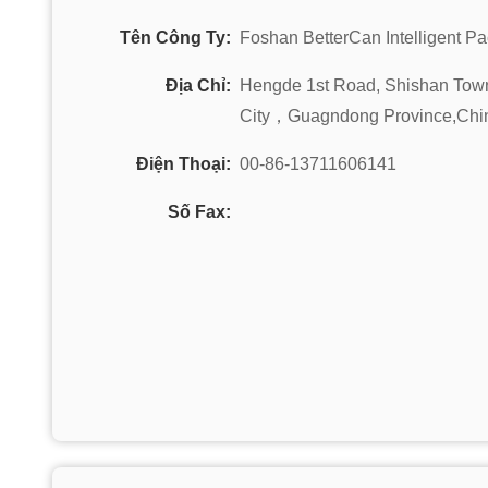
Tên Công Ty:
Foshan BetterCan Intelligent Pa
Địa Chỉ:
Hengde 1st Road, Shishan Town,
City，Guagndong Province,Chi
Điện Thoại:
00-86-13711606141
Số Fax: