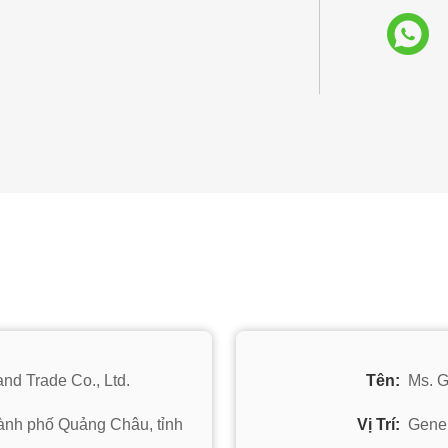
nd Trade Co., Ltd.
Tên:
Ms. 
ành phố Quảng Châu, tỉnh
Vị Trí:
Gener