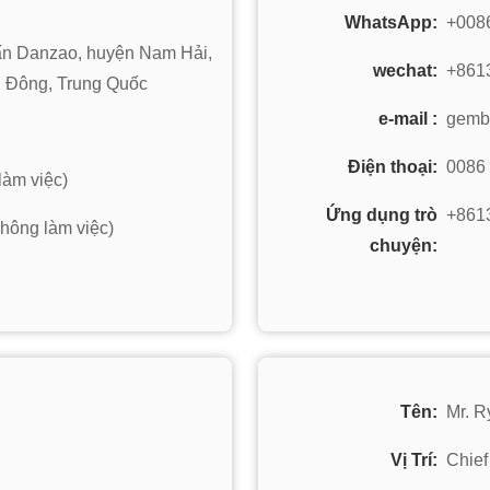
WhatsApp:
+008
rấn Danzao, huyện Nam Hải,
wechat:
+861
g Đông, Trung Quốc
e-mail :
gemb
Điện thoại:
0086
làm việc)
Ứng dụng trò
+861
hông làm việc)
chuyện:
Tên:
Mr. R
Vị Trí:
Chief