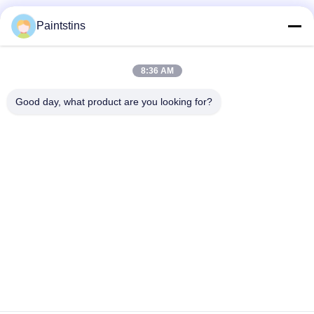
Truyền thông xã hội
Paintstins
8:36 AM
Liên lạc nhanh
Good day, what product are you looking for?
điện thoại
00-86-13711606141
Email
gembettercan@gmail.com
Địa chỉ
Phố Huacheng, quận Huadu, thành phố Quảng Châu, tỉnh
Quảng Đông, Trung Quốc.
Chính sách bảo mật
|
Sơ đồ trang web
Trung Quốc chất lượng tốt hộp sơn rỗng Nhà cung cấp. Bản