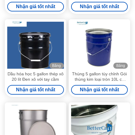
cơ Oi Chất bôi trơn Thùng
kim loại
Nhận giá tốt nhất
Nhận giá tốt nhất
thiếc
Băng
Băng
hình
hình
Dầu hóa học 5 gallon thép xô
Thùng 5 gallon tùy chỉnh Gói
20 lít Đen xô với tay cầm
thùng kim loại tròn 10L có
thể xếp chồng lên nhau
Nhận giá tốt nhất
Nhận giá tốt nhất