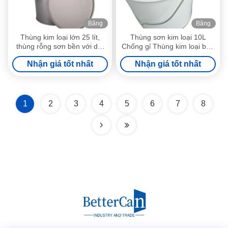
Băng
Băng
hình
hình
Thùng kim loại lớn 25 lít,
Thùng sơn kim loại 10L
thùng rỗng sơn bền với dải
Chống gỉ Thùng kim loại bền
bọt kín
5 gallon có dải bọt
Nhận giá tốt nhất
Nhận giá tốt nhất
1
2
3
4
5
6
7
8